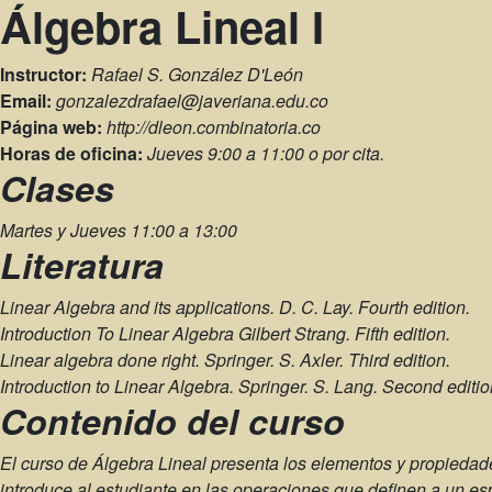
Álgebra Lineal I
Instructor:
Rafael S. González D'León
Email:
gonzalezdrafael@javeriana.edu.co
Página web:
http://dleon.combinatoria.co
Horas de oficina:
Jueves 9:00 a 11:00 o por cita.
Clases
Martes y Jueves 11:00 a 13:00
Literatura
Linear Algebra and its applications.
D. C. Lay. Fourth edition.
Introduction To Linear Algebra
Gilbert Strang. Fifth edition.
Linear algebra done right. Springer.
S. Axler. Third edition.
Introduction to Linear Algebra. Springer.
S. Lang. Second editio
Contenido del curso
El curso de Álgebra Lineal presenta los elementos y propiedade
introduce al estudiante en las operaciones que definen a un esp